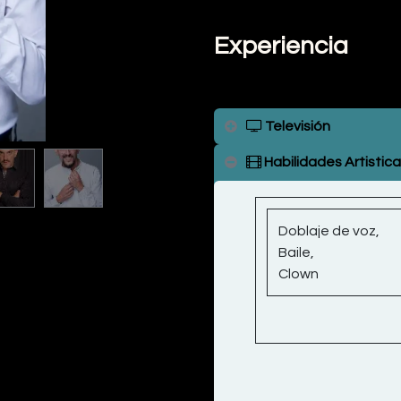
Experiencia
Televisión
Habilidades Artistic
Doblaje de voz,
Baile,
Clown