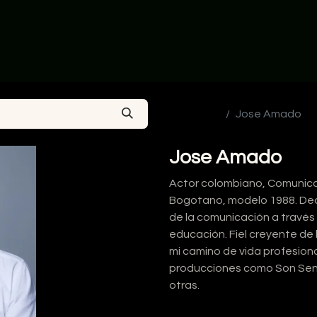
ia
Actores en Colombia
Talentos en Mexico
Sobre Nos
Ver todos
Jose Amado
Jose Amado
Actor colombiano, Comunica
Bogotano, modelo 1988. Dedi
de la comunicación a través d
educación. Fiel creyente de l
mi camino de vida profesiona
producciones como Son Senos 
otras.