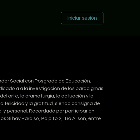
otros
Contáctenos
Novedades de los Talentos
Iniciar sesión
dor Social con Posgrado de Educación.
cado a a la investigación de los paradigmas
el arte, la dramaturgia, la actuación y la
a felicidad y la gratitud, siendo consigna de
l y personal. Recordado por participar en
Si hay Paraíso, Pálpito 2, Tía Alison, entre